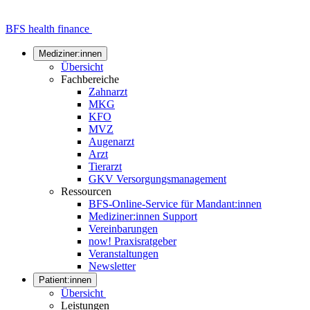
BFS health finance
Mediziner:innen
Übersicht
Fachbereiche
Zahnarzt
MKG
KFO
MVZ
Augenarzt
Arzt
Tierarzt
GKV Versorgungsmanagement
Ressourcen
BFS-Online-Service für Mandant:innen
Mediziner:innen Support
Vereinbarungen
now! Praxisratgeber
Veranstaltungen
Newsletter
Patient:innen
Übersicht
Leistungen