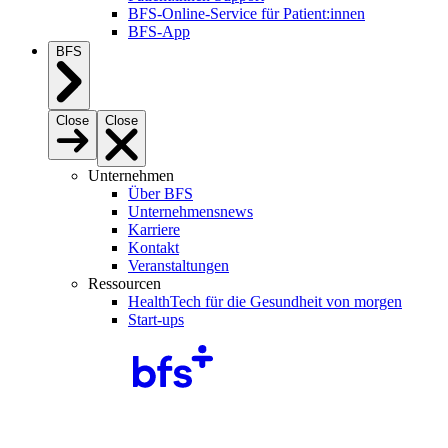
BFS-Online-Service für Patient:innen
BFS-App
BFS
Close
Close
Unternehmen
Über BFS
Unternehmensnews
Karriere
Kontakt
Veranstaltungen
Ressourcen
HealthTech für die Gesundheit von morgen
Start-ups