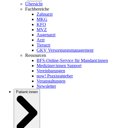
Übersicht
Fachbereiche
Zahnarzt
MKG
KFO
MVZ
Augenarzt
Arzt
Tierarzt
GKV Versorgungsmanagement
Ressourcen
BFS-Online-Service für Mandant:innen
Mediziner:innen Support
Vereinbarungen
now! Praxisratgeber
Veranstaltungen
Newsletter
Patient:innen