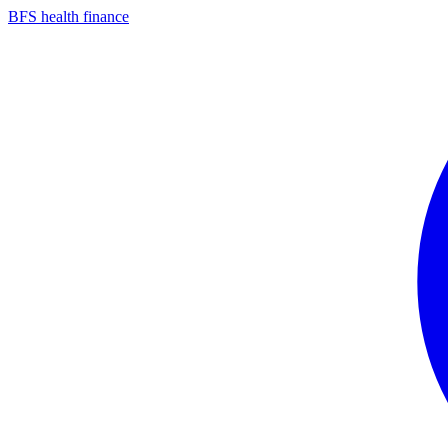
Zum
BFS health finance
Inhalt
springen