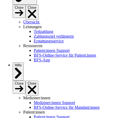
Close
Close
Übersicht
Leistungen
Teilzahlung
Zahlungsziel verlängern
Erstattungsservice
Ressourcen
Patient:innen Support
BFS-Online-Service für Patient:innen
BFS-App
Hilfe
Close
Close
Mediziner:innen
Mediziner:innen Support
BFS-Online-Service für Mandant:innen
Patient:innen
Patient:innen Support