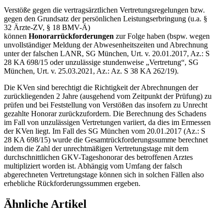
Verstöße gegen die vertragsärztlichen Vertretungsregelungen bzw.
gegen den Grundsatz der persönlichen Leistungserbringung (u.a. §
32 Ärzte-ZV, § 18 BMV-Ä)
können
Honorarrückforderungen
zur Folge haben (bspw. wegen
unvollständiger Meldung der Abwesenheitszeiten und Abrechnung
unter der falschen LANR, SG München, Urt. v. 20.01.2017, Az.: S
28 KA 698/15 oder unzulässige stundenweise „Vertretung“, SG
München, Urt. v. 25.03.2021, Az.: Az. S 38 KA 262/19).
Die KVen sind berechtigt die Richtigkeit der Abrechnungen der
zurückliegenden 2 Jahre (ausgehend vom Zeitpunkt der Prüfung) zu
prüfen und bei Feststellung von Verstößen das insofern zu Unrecht
gezahlte Honorar zurückzufordern. Die Berechnung des Schadens
im Fall von unzulässigen Vertretungen variiert, da dies im Ermessen
der KVen liegt. Im Fall des SG München vom 20.01.2017 (Az.: S
28 KA 698/15) wurde die Gesamtrückforderungssumme berechnet
indem die Zahl der unrechtmäßigen Vertretungstage mit dem
durchschnittlichen GKV-Tageshonorar des betroffenen Arztes
multipliziert worden ist. Abhängig vom Umfang der falsch
abgerechneten Vertretungstage können sich in solchen Fällen also
erhebliche Rückforderungssummen ergeben.
Ähnliche Artikel