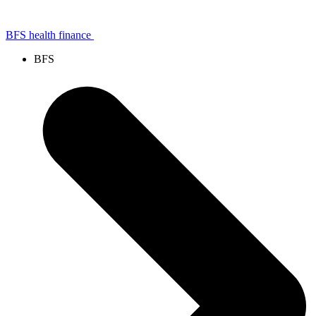
BFS health finance
BFS